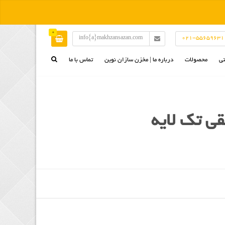
0
info{a}makhzansazan.com
021-55659631
تی
محصولات
درباره ما | مخزن سازان نوین
تماس با ما
مخازن افقی | مخزن آب بهداشتی | تانکر
سوخت | منبع اسید | تانکر پلی اتیلن
مخازن عمودی | تانکر آب | مخزن سوخت | منبع
پلی اتیلنی | تانکر اسید
وان پلی اتیلن | وان شیلات | وان آبکاری | وان
حمام بهداشتی | بانکه نساجی
مخازن مکعبی | مخزن چهار گوش | تانکر مکعبی
| تانکر سوخت | مخزن آب