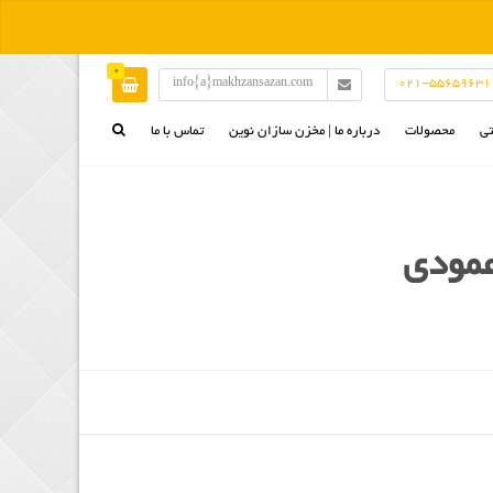
0
info{a}makhzansazan.com
021-55659631
تی
محصولات
درباره ما | مخزن سازان نوین
تماس با ما
مخازن افقی | مخزن آب بهداشتی | تانکر
سوخت | منبع اسید | تانکر پلی اتیلن
مخازن عمودی | تانکر آب | مخزن سوخت | منبع
پلی اتیلنی | تانکر اسید
وان پلی اتیلن | وان شیلات | وان آبکاری | وان
حمام بهداشتی | بانکه نساجی
مخازن مکعبی | مخزن چهار گوش | تانکر مکعبی
| تانکر سوخت | مخزن آب