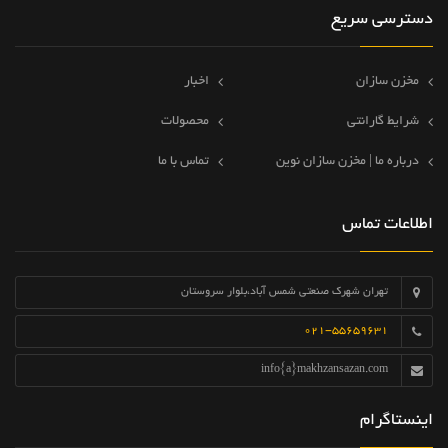
دسترسی سریع
مخزن سازان
اخبار
شرایط گارانتی
محصولات
درباره ما | مخزن سازان نوین
تماس با ما
اطلاعات تماس
تهران شهرک صنعتی شمس آباد،بلوار سروستان
021-55659631
info{a}makhzansazan.com
اینستاگرام