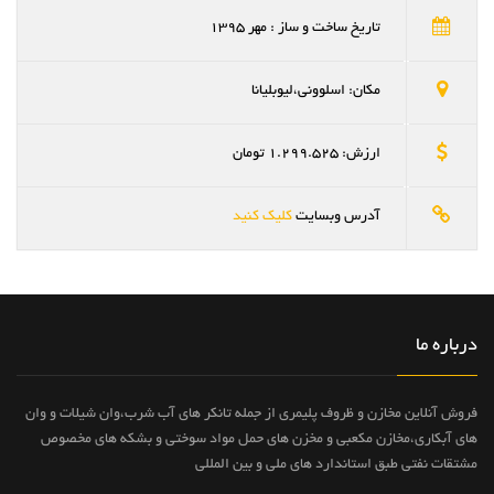
تاریخ ساخت و ساز : مهر 1395
مکان: اسلوونی،لیوبلیانا
ارزش: 1.299.525 تومان
آدرس وبسایت
کلیک کنید
درباره ما
فروش آنلاین مخازن و ظروف پلیمری از جمله تانکر های آب شرب،وان شیلات و وان
های آبکاری،مخازن مکعبی و مخزن های حمل مواد سوختی و بشکه های مخصوص
مشتقات نفتی طبق استاندارد های ملی و بین المللی