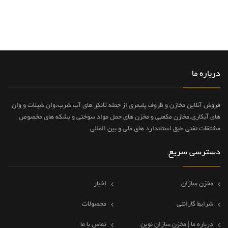
درباره ما
فروش آنلاین مخازن و ظروف پلیمری از جمله تانکر های آب شرب،وان شیلات و وان
های آبکاری،مخازن مکعبی و مخزن های حمل مواد سوختی و بشکه های مخصوص
مشتقات نفتی طبق استاندارد های ملی و بین المللی
دسترسی سریع
مخزن سازان
اخبار
شرایط گارانتی
محصولات
درباره ما | مخزن سازان نوین
تماس با ما