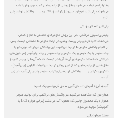
وتنها پلیمر تولید می‌شود) مثال‌هایی از پلیمرهایی که بدین روش تولید
می‌شوند: پلی‌اتن، نئوپان، پلی‌ونیل‌کراید (PVC) و …. . واکنش تولید پلی
اتن:
پلی‌اتن <- اتن + اتن
پلیمریزاسیون تراکمی: در این روش منومرهای مختلفی با هم واکنش
می‌دهند تا به فرم پلیمر برسد. یعنی در ابتدا منومر ما مشخص نیست پس
از انجام واکنش منومر ما تولید می‌شود. این واکنش می‌تواند میان دو یا
چند منومر یا یک دیمر و یک منومر یا یک منومر و یک اولیگومر (مولکول‌های
درشتی که تعداد منومرهای آن‌ها آن‌قدر نیست که که آن‌ها را پلیمر نامید)
مثال‌هایی از پلیمرهایی که از این روش تولید می‌شوند: نایلون (پلی‌آمید)،
داکرون، کولار و … . واکنش اولیه برای تولید منومر پلیمر پلی‌آمید در زیر
آمده:
آب + گروه آمیدی <- دی‌آمین + دی کربوکسیلیک اسید
همان‌طور که مشاهده می‌کنید در واکنش‌های تراکمی برای تولید منومر
همواره یک محصول جانبی که معمولا آب می‌باشد (برخی موارد HCl یا
آمونیاک) تولید می‌شود.
سنتز بیولوژیکی