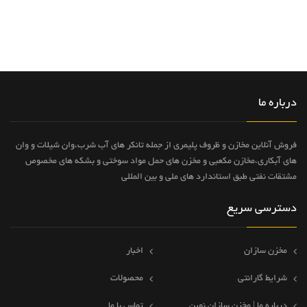
درباره ما
فروش آنلاین مخازن و ظروف پلیمری از جمله تانکر های آب شرب،وان شیلات و وان
های آبکاری،مخازن مکعبی و مخزن های حمل مواد سوختی و بشکه های مخصوص
مشتقات نفتی طبق استاندارد های ملی و بین المللی
دسترسی سریع
مخزن سازان
اخبار
شرایط گارانتی
محصولات
درباره ما | مخزن سازان نوین
تماس با ما