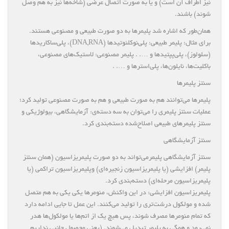
نیز اطراف آن است) و یا به صورت اتصال عرضی (شاخه‌ها نیز به هم وصل
شوند) باشند.
همان‌طور که اشاره شد پلیمرها به دو صورت طبیعی و مصنوعی هستند.
برای مثال: پلیمر طبیعی: پلی‌نوکلئوتیدها (DNA,RNA)، پلی‌ساکاریدها
(سلولوز)، پلی‌پپتیدها و …. . پلیمر مصنوعی: لاستیک‌های مصنوعی،
باکلیت‌ها، نایلون‌ها، پلی‌استرها و …. .
سنتز پلیمرها
پلیمرها می‌توانند هم به صورت طبیعی و هم به صورت مصنوعی تولید کرد؛
عملیات سنتز پلیمری را می‌توان به سه دسته‌ی: آزمایشگاهی، بیولوژیکی و
سنتز پلیمرهای طبیعی اصلاح‌شده دسته‌بندی کرد.
سنتز آزمایشگاهی
سنتز آزمایشگاهی پلیمرمی‌تواند به دو صورت پلیمریزاسیون (همان سنتز
پلیمر) افزایشی (یا پلیمریزاسیون زنجیره‌ای) وپلیمریزاسیون تراکمی (یا
پلیمریزاسیون مرحله‌ای) دسته‌بندی کرد.
پلیمریزاسیون افزایشی: در این واکنش، منومرها یکی یکی به هم متصل
شده و مولکول درشت‌تری را تولید می‌کنند. این عمل تا جایی ادامه دارد
که تمام منومرها مصرف شوند، پس هیچ یک از اتم‌ها یا مولکول‌ها هدر
نمی‌رود و همگی به پلیمر تبدیل می‌شوند. (یعنی محصول جانبی نداریم