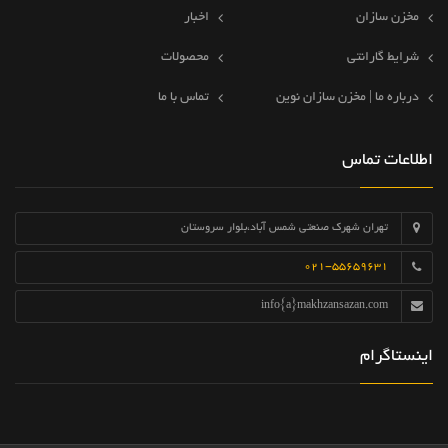
مخزن سازان
اخبار
شرایط گارانتی
محصولات
درباره ما | مخزن سازان نوین
تماس با ما
اطلاعات تماس
تهران شهرک صنعتی شمس آباد،بلوار سروستان
021-55659631
info{a}makhzansazan.com
اینستاگرام