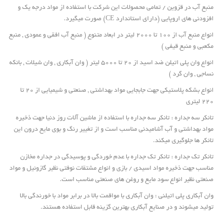
منبع آب در قزوین / تمامی محصولات این شرکت با استفاده از مواد درجه یک و
افزودنی های اروپایی (دارای استاندارد CE) صورت میگیرد.
انواع منبع آب از ۱۰۰ تا ۲۰۰۰ لیتر در ابعاد متنوع ( منبع آب افقی و عمودی , منبع
مکعبی و منبع قیفی )
انواع وان پلی اتیلن ضد اسید از ۲۰ تا ۵۰۰۰ لیتر ( وان آبکاری , وان شیلات , بانکه
نساجی , وان گرد )
انواع بشکه پلاستیکی جهت جابجایی مواد بهداشتی , صنعتی و شیمیایی از ۲۰ تا
۲۲۰ لیتری
تانکر سه جداره : تانکر سه جداره با استفاده از ماشین آلات روز دنیا جهت ذخیره
مواد بهداشتی و آب آشامیدنی مناسب است و از تغییر رنگ و بوی مایع درون این
تانکر ها جلوگیری میکند.
تانکر تک جداره : تانکر تک جداره با عدم خوردگی و پوسیدگی در جداره مخازن
مناسب جهت ذخیره مواد اسیدی / بازی و انواع مشتقات نوفتی نظیر گازوئیل و مواد
صنعتی نظیر انواع سود مایع و روغن های صنعتی مناسب است.
وان آبکاری پلی اتیلنی : وان آبکاری با مواقمت بالا در برابر مواد با خورندگی بالا
تولید میشوند و در صنایع آبکاری بهترین گزینه قابل استفاده هستند.