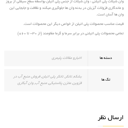
وان شیلات پلی اتیلنی : وان شیلات از جنس پلی اتیلن بواسطه سطح سیقلی از بروز
و ماندگاری فزولات آبزیان در بدنه وان ها جلوگیری میکند و نظافت و جابجایی این
وان ها آسان است.
قیمت مناسب محصولات پلی اتیلن از خواص دیگر این محصولات است.
تمامی محصولات پلی اتیلنی در برابر سرما و گرما مقاومند (از ۳۰- تا ۶۰+)
دسته ها
اخبارو مقالات پلیمری
بشکه
,
تانکر
,
تانکر پلی اتیلن
,
فروش منبع آب در
تگ ها
قزوین
,
مخزن پلاستیکی
,
منبع آب
,
وان آبکاری
ارسال نظر