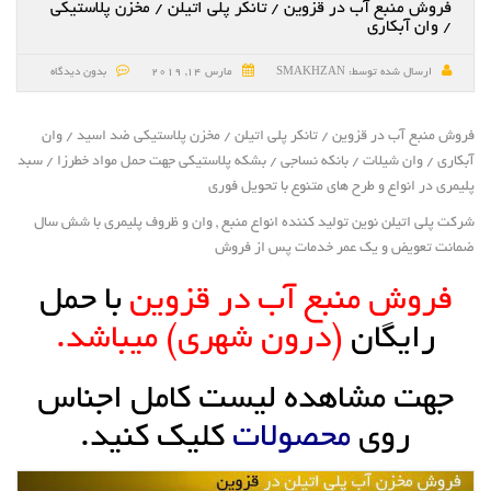
فروش منبع آب در قزوین / تانکر پلی اتیلن / مخزن پلاستیکی
/ وان آبکاری
ارسال شده توسط:
SMAKHZAN
مارس 14, 2019
بدون دیدگاه
فروش منبع آب در قزوین / تانکر پلی اتیلن / مخزن پلاستیکی ضد اسید / وان
آبکاری / وان شیلات / بانکه نساجی / بشکه پلاستیکی جهت حمل مواد خطرزا / سبد
پلیمری در انواع و طرح های متنوع با تحویل فوری
شرکت پلی اتیلن نوین تولید کننده انواع منبع , وان و ظروف پلیمری با شش سال
ضمانت تعویض و یک عمر خدمات پس از فروش
فروش منبع آب در قزوین
با حمل
رایگان
(درون شهری) میباشد.
جهت مشاهده لیست کامل اجناس
روی
محصولات
کلیک کنید.