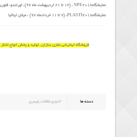
نمایشگاهNPE2018 ، (۱۷ تا ۲۱ اردیبهشت ماه ۹۷)، اورلندو، فلوریدا امریکا
نمایشگاهPLASTI2018، (۷ تا ۱۱ خردادماه ۹۷) ، میلان ایتالیا
فروشگاه اینترنتی مخزن سازان , تولید و پخش انواع تانکر 
دسته ها
اخبارو مقالات پلیمری