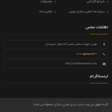
شرایط گارانتی
محصولات
درباره ما | مخزن سازان نوین
تماس با ما
اطلاعات تماس
تهران شهرک صنعتی شمس آباد،بلوار سروستان
021-55659631
info{a}makhzansazan.com
اینستاگرام
کلیه حقوق این وب سایت برای مخزن سازان محفوظ می باشد