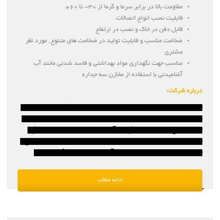
مقاومت بالا در برابر سرما و گرما از ۳۰- تا ۶۰+
قابلیت نصب انواع اتصالات
قابل دفن در خاک و نصب در ارتفاع
ضخامت مناسب و قابلیت تولید در ضخامت های متنوع , مورد نظر
مشتری
مناسب جهت نگهداری مواد بهداشتی و فاسد شدنی مانند آب
آشامیدنی با استفاده از مخازن سه جداره
درباره شرکت
:
وبسایت مخزن سازان دات کام , واحد فروش مجازی شرکت پلی اتیلن نوین
در سراسر کشور با تسهیلات و تخفیفات ویژه جهت فروش مستقیم و بدون
واسطه انواع تانکر پلاستیکی ( تانکر آب / تانکر سوخت / تانکر اسید ) و
وان پلاستیکی و بشکه / سبد و جعبه های پلیمری در ابعاد و احجام متنوع با
سبد کالایی بسیار کامل جهت انتخاب آسان شما مشتریان گرامی ست.
ادامه مطالب