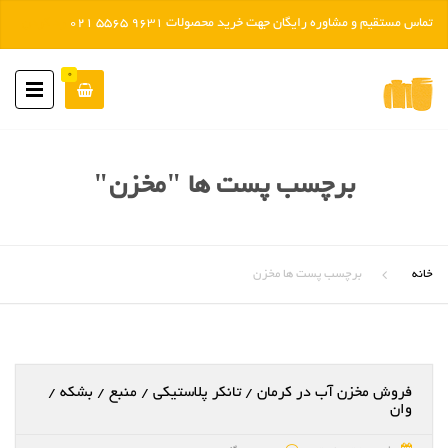
تماس مستقیم و مشاوره رایگان جهت خرید محصولات 9631 5565 021
رد کردن
0
برچسب پست ها "مخزن"
خانه
برچسب پست ها مخزن
فروش مخزن آب در کرمان / تانکر پلاستیکی / منبع / بشکه /
وان