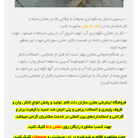
– درصورت نیاز به نگهداری مایعات با چگالی بالا در مخازن حتما با
کارشناسان ما در
واحد فروش
مشورت کنید .
– اگر در مخازن نگهداری آب، جهت خروج آب از پمپ استفاده میشود ،جهت
هوادهی به مخزن حتما در قسمت بالای مخزن سوراخی جهت این منظور
تعبیه شود.
– در هنگام جابجایی مخازن بهتر است که قبل از جابجایی , اتصالات تانکر
پلیمری مورد نظر باز شود تا هیچگونه آسیبی به نقطه اتصال وارد نشود.
– جهت جابجایی مخازنی که آب و سایر مایعات در آنها نگهداری می شود به
هیچ وجه از لیفتراک یا جرثقیل استفاده ننمایید (قبل از جابجایی مخزن را
کاملا تخلیه کنید).
فروشگاه اینترنتی مخزن سازان دات کام , تولید و پخش انواع تانکر , وان و
ظروف پلیمری و اتصالات برنجی و پلی اتیلن ضد اسید با کیفیت برتر و
گارانتی و استانداردهای بین المللی در خدمت مشتریان گرامی میباشد.
جهت کسب مشاوره رایگان روی
تماس با ما
کلیک کنید.
جهت مشاهده اقلام عرضه شده در این وبسایت رو
محصولات
کلیک کنید.