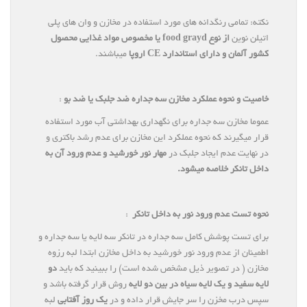
نکته: تمامی رنگدانه های مورد استفاده در مخازن و وان های پلی
اتیلن نوین
از نوع food grayd یا مخصوص مواد غذایی محصول
کشور آلمان و دارای استاندارد CE اروپا
میباشند.
خاصیت و نحوه عملکرد مخازن سه جداره ضد جلبک یا ضد بو
:
عموما مخازن سه جداره برای نگهداری بهداشتی آب مورد استفاده
قرار میگیرند که نحوه عملکرد این مخازن برای عدم رشد باکتری و
در نهایت عدم ایجاد جلبک در
مهار نور خورشید و عدم ورود آن به
داخل تانکر خلاصه میشود.
نحوه تست عدم ورود نور به داخل تانکر
:
برای تست پوشش کامل سه جداره در تانکر سه لایه یا سه جداره و
اطمینان از عدم ورود نور خورشید به داخل مخازن ابتدا لبه رزوه
مخازن ( در تصویر ذیل مشخص شده است) را ببینید که باید
دو
لایه سفید و یک لایه سیاه در بین دو لایه
روش قرار گرفته باشد و
سپس درب مخزن را سر جایش قرار داده و در
یک روز آفتابی
لبه