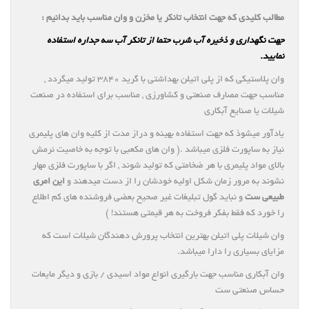
مطالب کلیدی که جهت انتخاب تانکر یا مخزن و وان مناسب باید بدانیم :
جهت نگهداری و ذخیره آب شرب حتما از تانکر آب سه جداره استفاده
نمایید.
وان پلاستیکی که از پلی اتیلن بهداشتی با گرید ۳۸۴۰ تولید میگردد ,
مناسب جهت مصارف صنعتی و کشاورزی , مناسب برای استفاده در صنعت
شیلات یا صنایع آبکاری
یادآور میشوذ که جهت استفاده بهینه و دراز مدت از کلیه وان های پلیمری
نیاز به ساپورت فلزی میباشد .( وان های مکعبی با توجه به خاصیت نرمش
بالای مواد پلیمری با هر ضخامتی که تولید شوند , اگر با ساپورت فلزی مهار
نشوند به مرور زمان شکل اولیه خودشان را از دست میدهند و
این امری
طبیعی ست
و نباید گول تبلیغات غیر صحیح بعضی فروشنده های کم اطلاع
را خورد که فقط بفکر فروخت به هر قیمتی هستند! )
وان شیلات پلی اتیلن بهترین انتخاب پرورش دهندگان شیلات است که
مزایای بسیاری را دارا میباشد.
وان آبکاری مناسب جهت بارگیری انواع مواد اسیدی / بازی و دیگر مایعات
حساس صنعتی ست