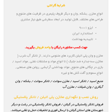
شرایط گارانتی
انواع مخزن , بشکه , وان و دیگر ظروف پلیمری در ظرفیت های متنوع و
طراحی های مختلف , قابل تولید در ابعاد سفارشی طبق نیاز مشتری
ایزو ۹۰۰۱
استاندارد ایران
تاییدیه بهداشت
جهت کسب مشاوره رایگان با
واحد فروش
بگیرید.
مخزن و وان پلی اتیلن کاربرد های متنوعی دارند , از تانکر آب شرب (
مخازن سه جداره ضد جلبک ) تا انواع مواد و مشتقات نفتی , مواد اسید /
بازی در چگالی های متنوع , مواد بهداشتی آرایشی , روغن های صنعتی ,
انواع سموم و آفت کش ها و غیره
منبع اسید / تانکر اسید / مخزن سوخت / تانکر سوخت / بشکه / وان
آبکاری / وان شیلات / مخزن آب
روش نصب و نگهداری مخازن پلی اتیلن / تانکر پلاستیکی
فروش تانکر پلاستیکی در گیلان / فروش تانکر پلاستیکی در رشت و دیگر
شهرستان های استان گیلان با ارسال فوری و تخفیفات حمل و نقلی میباشد.