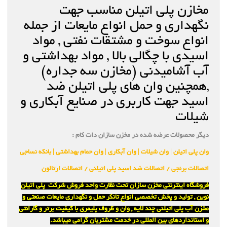
مخازن پلی اتیلن مناسب جهت
نگهداری و حمل انواع مایعات از جمله
انواع سوخت و مشتقات نفتی , مواد
اسیدی با چگالی بالا , مواد بهداشتی و
آب آشامیدنی (مخازن سه جداره)
,همچنین وان های پلی اتیلن ضد
اسید جهت کاربری در صنایع آبکاری و
شیلات
دیگر محصولات عرضه شده در مخزن سازان دات کام :
وان پلی اتیلن | وان شیلات | وان آبکاری | وان حمام بهداشتی | بانکه نساجی
اتصالات برنجی / اتصالات ضد اسید پلی اتیلنی / اتصالات ارتالون
فروشگاه اینترنتی مخزن سازان تحت نظارت واحد فروش شرکت پلی اتیلن
نوین , تولید و پخش تخصصی انواع تانکر حمل و نگهداری مایعات صنعتی و
مخزن آب پلی اتیلنی چند لایه , وان و ظروف پلیمری با کیفیت برتر و گارانتی
و استانداردهای بین المللی در خدمت مشتریان گرامی میباشد.