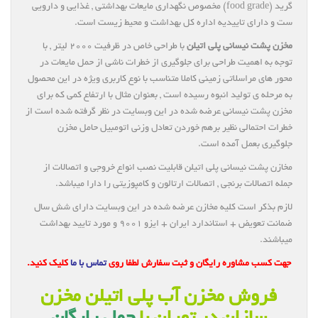
گرید (food grade) مخصوص نگهداری مایعات بهداشتی , غذایی و دارویی
ست و دارای تاییدیه اداره کل بهداشت و محیط زیست است.
مخزن پشت نیسانی پلی اتیلن
با طراحی خاص در ظرفیت ۲۰۰۰ لیتر , با
توجه به اهمیت طراحی برای جلوگیری از خطرات ناشی از حمل مایعات در
محور های مراسلاتی زمینی کاملا متناسب با نوع کاربری ویژه در این محصول
به مرحله ی تولید انبوه رسیده است , بعنوان مثال با ارتفاع کمی که برای
مخزن پشت نیسانی عرضه شده در این وبسایت در نظر گرفته شده است از
خطرات احتمالی نظیر برهم خوردن تعادل وزنی اتومبیل حامل مخزن
جلوگیری بعمل آمده است.
مخازن پشت نیسانی پلی اتیلن قابلیت نصب انواع خروجی و اتصالات از
جمله اتصالات برنجی , اتصالات ارتالون و کامپوزیتی را دارا میباشد.
لازم بذکر است کلیه مخازن عرضه شده در این وبسایت دارای شش سال
ضمانت تعویض + استاندارد ایران + ایزو ۹۰۰۱ و مورد تایید بهداشت
میباشند.
جهت کسب مشاوره رایگان و ثبت سفارش لطفا روی
تماس با ما
کلیک کنید.
فروش مخزن آب پلی اتیلن مخزن