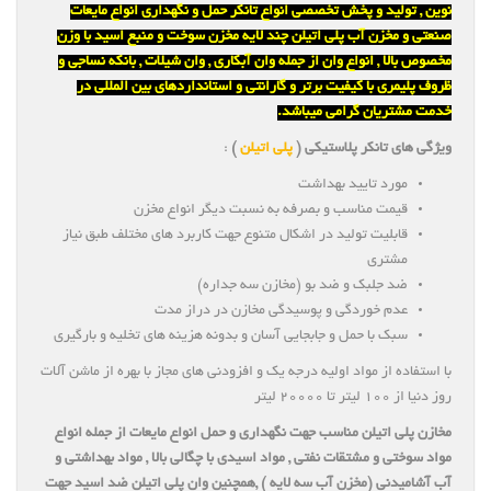
نوین , تولید و پخش تخصصی انواع تانکر حمل و نگهداری انواع مایعات
صنعتی و مخزن آب پلی اتیلن چند لایه مخزن سوخت و منبع اسید با وزن
مخصوص بالا , انواع وان از جمله وان آبکاری , وان شیلات , بانکه نساجی و
ظروف پلیمری با کیفیت برتر و گارانتی و استانداردهای بین المللی در
خدمت مشتریان گرامی میباشد.
ویژگی های تانکر پلاستیکی (
پلی اتیلن
)
:
مورد تایید بهداشت
قیمت مناسب و بصرفه به نسبت دیگر انواع مخزن
قابلیت تولید در اشکال متنوع جهت کاربرد های مختلف طبق نیاز
مشتری
ضد جلبک و ضد بو (مخازن سه جداره)
عدم خوردگی و پوسیدگی مخازن در دراز مدت
سبک با حمل و جابجایی آسان و بدونه هزینه های تخلیه و بارگیری
با استفاده از مواد اولیه درجه یک و افزودنی های مجاز با بهره از ماشن آلات
روز دنیا از ۱۰۰ لیتر تا ۲۰۰۰۰ لیتر
مخازن پلی اتیلن مناسب جهت نگهداری و حمل انواع مایعات از جمله انواع
مواد سوختی و مشتقات نفتی , مواد اسیدی با چگالی بالا , مواد بهداشتی و
آب آشامیدنی (مخزن آب سه لایه ) ,همچنین وان پلی اتیلن ضد اسید جهت